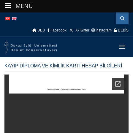
İçeriğe
Navigasyona
MENU
atla
atla
DEU
Facebook
X-Twitter
İnstagram
DEBİS
Menüy
KAYIP DİPLOMA VE KİMLİK KARTI HESAP BİLGİLERİ